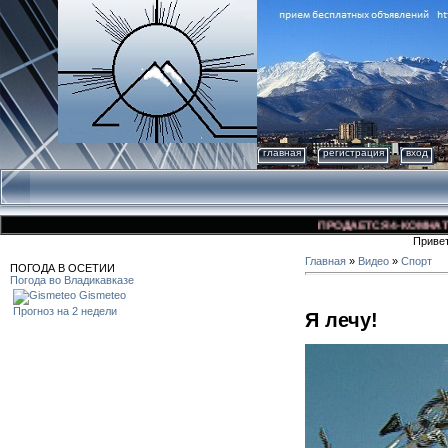
главная
регистрация
вход
ПРОДАЕТСЯ 4-КОМНАТНАЯ 
Приве
Главная
»
Видео
»
Спорт
ПОГОДА В ОСЕТИИ
Погода во Владикавказе
Gismeteo
Прогноз на 2 недели
Я лечу!