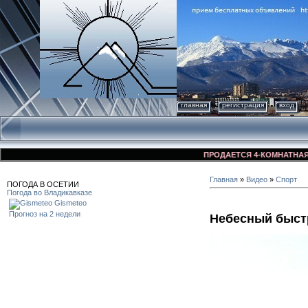
главная
регистрация
вход
ПРОДАЕТСЯ 4-КОМНАТНАЯ КВАР
Главная
»
Видео
»
Спорт
ПОГОДА В ОСЕТИИ
Погода во Владикавказе
Gismeteo
Прогноз на 2 недели
Небесный быст