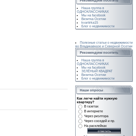
Рекомендуем посетить
Наша группа в
ОДНОКЛАССНИКАХ
Мы на facebook
Визитка Осетии
kvartirka15
Блог о недвижимости
Полезные статьи о недвижимости
во Владикавказе и Северной Осетии
Рекомендуем посетить
Наша группа в
ОДНОКЛАССНИКАХ
Мы на facebook
ЗЕЛЁНЫЙ КВАДРАТ
Визитка Осетии
Блог о недвижимости
Наши опросы
Как легче найти нужную
квартиру?
В газетах
В интернете
Через риэлтора
Через соседей и пр.
На расклейках