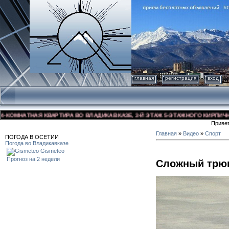
главная
регистрация
вход
МНАТНАЯ КВАРТИРА ВО ВЛАДИКАВКАЗЕ, 3-Й ЭТАЖ 5-ЭТАЖНОГО КИРПИЧНОГО Д
Приве
Главная
»
Видео
»
Спорт
ПОГОДА В ОСЕТИИ
Погода во Владикавказе
Gismeteo
Прогноз на 2 недели
Сложный трю