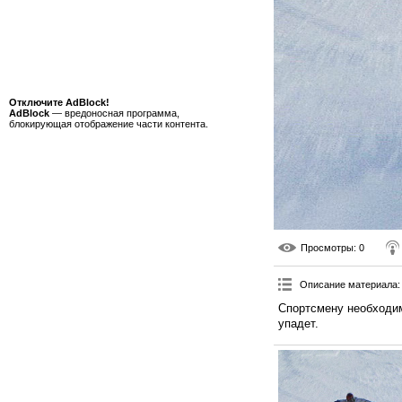
Отключите AdBlock!
AdBlock
— вредоносная программа,
блокирующая отображение части контента.
Просмотры
: 0
Описание материала
:
Спортсмену необходим
упадет.