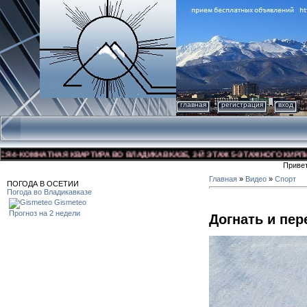
главная
регистрация
вход
-КОМНАТНАЯ КВАРТИРА ВО ВЛАДИКАВКАЗЕ, 3-Й ЭТАЖ 5-ЭТАЖНОГО КИРПИЧНОГ
Приве
Главная
»
Видео
»
Спорт
ПОГОДА В ОСЕТИИ
Погода во Владикавказе
Gismeteo
Прогноз на 2 недели
Догнать и пер