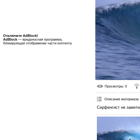
Отключите AdBlock!
AdBlock
— вредоносная программа,
блокирующая отображение части контента.
Просмотры
: 0
Описание материала
:
Серфенгист не заметил