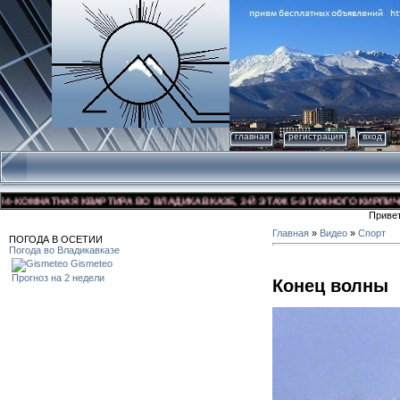
главная
регистрация
вход
ОМНАТНАЯ КВАРТИРА ВО ВЛАДИКАВКАЗЕ, 3-Й ЭТАЖ 5-ЭТАЖНОГО КИРПИЧНОГО 
Приве
Главная
»
Видео
»
Спорт
ПОГОДА В ОСЕТИИ
Погода во Владикавказе
Gismeteo
Прогноз на 2 недели
Конец волны