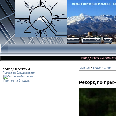
главная
регистрация
вход
ПРОДАЕТСЯ 4-КОМНАТНАЯ КВ
Главная
»
Видео
»
Спорт
ПОГОДА В ОСЕТИИ
Погода во Владикавказе
Gismeteo
Прогноз на 2 недели
Рекорд по прыж