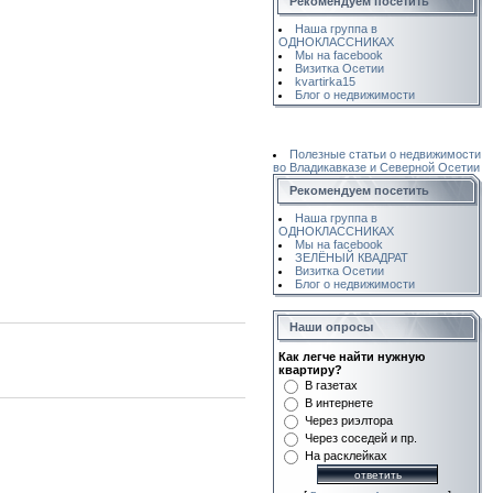
Рекомендуем посетить
Наша группа в
ОДНОКЛАССНИКАХ
Мы на facebook
Визитка Осетии
kvartirka15
Блог о недвижимости
Полезные статьи о недвижимости
во Владикавказе и Северной Осетии
Рекомендуем посетить
Наша группа в
ОДНОКЛАССНИКАХ
Мы на facebook
ЗЕЛЁНЫЙ КВАДРАТ
Визитка Осетии
Блог о недвижимости
Наши опросы
Как легче найти нужную
квартиру?
В газетах
В интернете
Через риэлтора
Через соседей и пр.
На расклейках