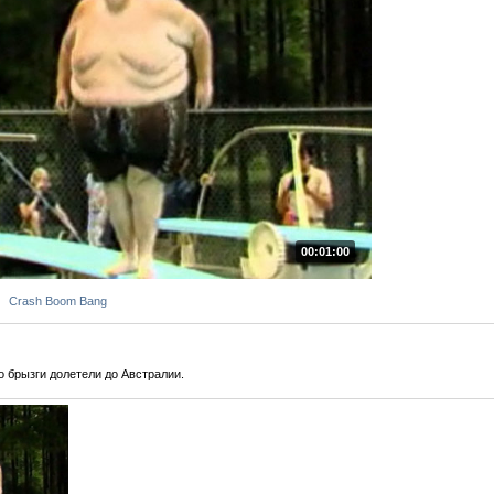
00:01:00
Crash Boom Bang
о брызги долетели до Австралии.