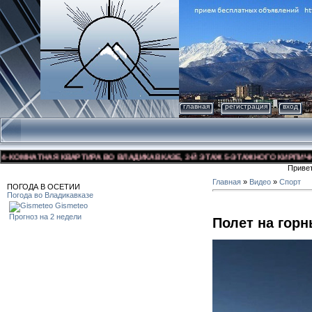
главная
регистрация
вход
ОМНАТНАЯ КВАРТИРА ВО ВЛАДИКАВКАЗЕ, 3-Й ЭТАЖ 5-ЭТАЖНОГО КИРПИЧНОГО 
Приве
Главная
»
Видео
»
Спорт
ПОГОДА В ОСЕТИИ
Погода во Владикавказе
Gismeteo
Прогноз на 2 недели
Полет на гор