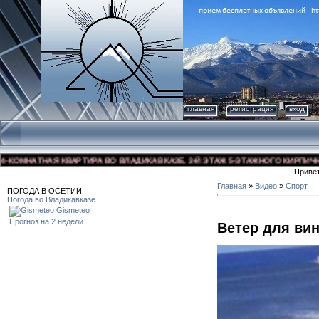
главная
регистрация
вход
МНАТНАЯ КВАРТИРА ВО ВЛАДИКАВКАЗЕ, 3-Й ЭТАЖ 5-ЭТАЖНОГО КИРПИЧНОГО Д
Приве
Главная
»
Видео
»
Спорт
ПОГОДА В ОСЕТИИ
Погода во Владикавказе
Gismeteo
Прогноз на 2 недели
Ветер для ви