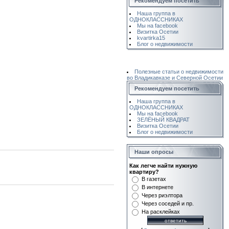
Рекомендуем посетить
Наша группа в
ОДНОКЛАССНИКАХ
Мы на facebook
Визитка Осетии
kvartirka15
Блог о недвижимости
Полезные статьи о недвижимости
во Владикавказе и Северной Осетии
Рекомендуем посетить
Наша группа в
ОДНОКЛАССНИКАХ
Мы на facebook
ЗЕЛЁНЫЙ КВАДРАТ
Визитка Осетии
Блог о недвижимости
Наши опросы
Как легче найти нужную
квартиру?
В газетах
В интернете
Через риэлтора
Через соседей и пр.
На расклейках