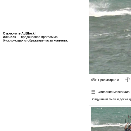
Отключите AdBlock!
AdBlock
— вредоносная программа,
блокирующая отображение части контента.
Просмотры
: 0
Описание материала
:
Воздушный змей и доска д