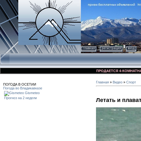
главная
регистрация
вход
ПРОДАЕТСЯ 4-КОМНАТНАЯ КВА
Главная
»
Видео
»
Спорт
ПОГОДА В ОСЕТИИ
Погода во Владикавказе
Gismeteo
Прогноз на 2 недели
Летать и плава