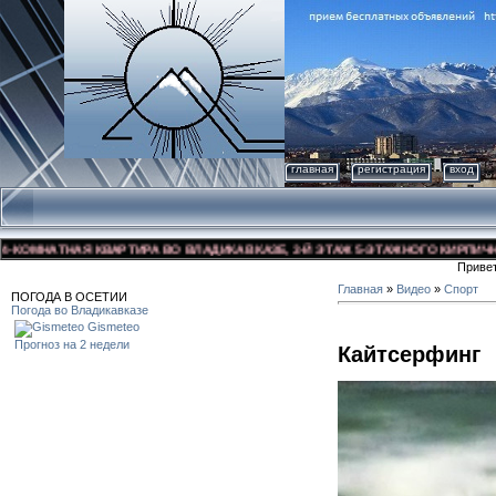
главная
регистрация
вход
МНАТНАЯ КВАРТИРА ВО ВЛАДИКАВКАЗЕ, 3-Й ЭТАЖ 5-ЭТАЖНОГО КИРПИЧНОГО Д
Приве
Главная
»
Видео
»
Спорт
ПОГОДА В ОСЕТИИ
Погода во Владикавказе
Gismeteo
Прогноз на 2 недели
Кайтсерфинг