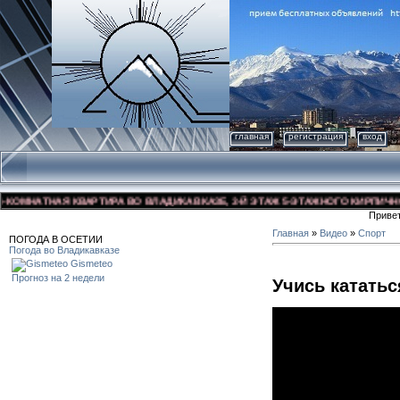
главная
регистрация
вход
ОМНАТНАЯ КВАРТИРА ВО ВЛАДИКАВКАЗЕ, 3-Й ЭТАЖ 5-ЭТАЖНОГО КИРПИЧНОГО 
Приве
Главная
»
Видео
»
Спорт
ПОГОДА В ОСЕТИИ
Погода во Владикавказе
Gismeteo
Прогноз на 2 недели
Учись кататьс