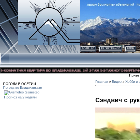
главная
регистрация
вход
МНАТНАЯ КВАРТИРА ВО ВЛАДИКАВКАЗЕ, 3-Й ЭТАЖ 5-ЭТАЖНОГО КИРПИЧНОГО Д
Приве
Главная
»
Видео
»
Хобби и 
ПОГОДА В ОСЕТИИ
Погода во Владикавказе
Gismeteo
Прогноз на 2 недели
Сэндвич с ру