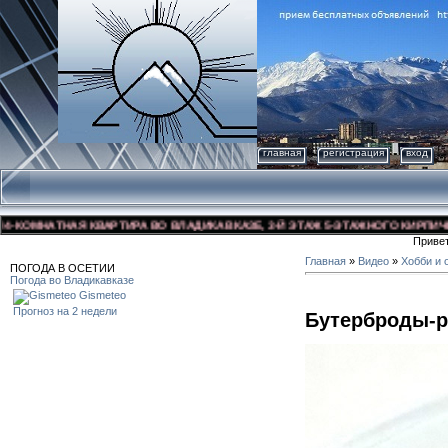
главная
регистрация
вход
КОМНАТНАЯ КВАРТИРА ВО ВЛАДИКАВКАЗЕ, 3-Й ЭТАЖ 5-ЭТАЖНОГО КИРПИЧНОГО
Приве
Главная
»
Видео
»
Хобби и 
ПОГОДА В ОСЕТИИ
Погода во Владикавказе
Gismeteo
Прогноз на 2 недели
Бутерброды-р