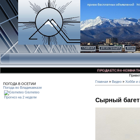
главная
регистрация
вход
ПРОДАЕТСЯ 4-КОМНАТНАЯ КВ
Приве
Главная
»
Видео
»
Хобби и 
ПОГОДА В ОСЕТИИ
Погода во Владикавказе
Gismeteo
Прогноз на 2 недели
Сырный багет