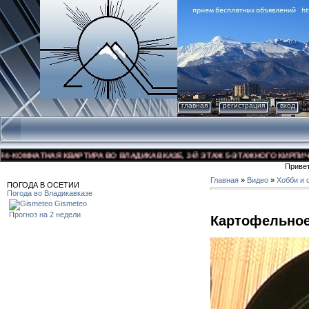
главная
регистрация
вход
ОМНАТНАЯ КВАРТИРА ВО ВЛАДИКАВКАЗЕ, 3-Й ЭТАЖ 5-ЭТАЖНОГО КИРПИЧНОГО 
Приве
Главная
»
Видео
»
Хобби и 
ПОГОДА В ОСЕТИИ
Погода во Владикавказе
Gismeteo
Прогноз на 2 недели
Картофельно