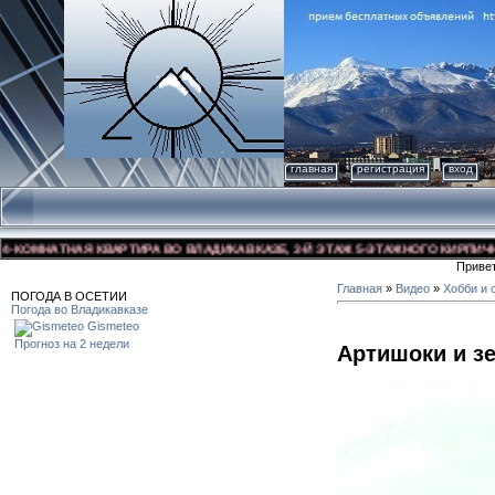
главная
регистрация
вход
ОМНАТНАЯ КВАРТИРА ВО ВЛАДИКАВКАЗЕ, 3-Й ЭТАЖ 5-ЭТАЖНОГО КИРПИЧНОГО 
Приве
Главная
»
Видео
»
Хобби и 
ПОГОДА В ОСЕТИИ
Погода во Владикавказе
Gismeteo
Прогноз на 2 недели
Артишоки и з