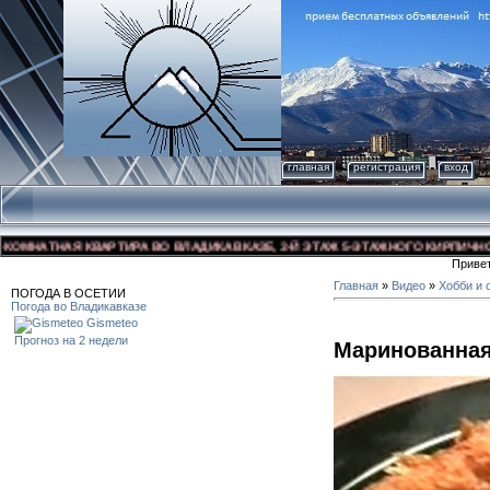
главная
регистрация
вход
НАТНАЯ КВАРТИРА ВО ВЛАДИКАВКАЗЕ, 3-Й ЭТАЖ 5-ЭТАЖНОГО КИРПИЧНОГО ДО
Приве
Главная
»
Видео
»
Хобби и 
ПОГОДА В ОСЕТИИ
Погода во Владикавказе
Gismeteo
Прогноз на 2 недели
Маринованная