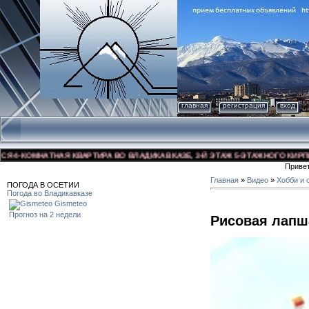
главная
регистрация
вход
-КОМНАТНАЯ КВАРТИРА ВО ВЛАДИКАВКАЗЕ, 3-Й ЭТАЖ 5-ЭТАЖНОГО КИРПИЧНОГ
Приве
Главная
»
Видео
»
Хобби и 
ПОГОДА В ОСЕТИИ
Погода во Владикавказе
Gismeteo
Прогноз на 2 недели
Рисовая лапш