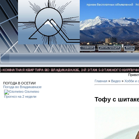
главная
регистрация
вход
МНАТНАЯ КВАРТИРА ВО ВЛАДИКАВКАЗЕ, 3-Й ЭТАЖ 5-ЭТАЖНОГО КИРПИЧНОГО Д
Приве
Главная
»
Видео
»
Хобби и 
ПОГОДА В ОСЕТИИ
Погода во Владикавказе
Gismeteo
Прогноз на 2 недели
Тофу с шитак