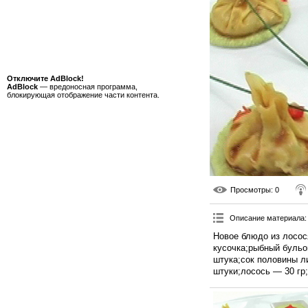
Отключите AdBlock!
AdBlock
— вредоносная программа,
блокирующая отображение части контента.
Просмотры
: 0
Описание материала
:
Новое блюдо из лосос
кусочка;рыбный бульо
штука;сок половины л
штуки;лосось — 30 гр