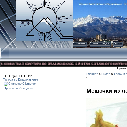
главная
регистрация
вход
ОМНАТНАЯ КВАРТИРА ВО ВЛАДИКАВКАЗЕ, 3-Й ЭТАЖ 5-ЭТАЖНОГО КИРПИЧНОГО Д
Приве
Главная
»
Видео
»
Хобби и 
ПОГОДА В ОСЕТИИ
Погода во Владикавказе
Gismeteo
Прогноз на 2 недели
Мешочки из л