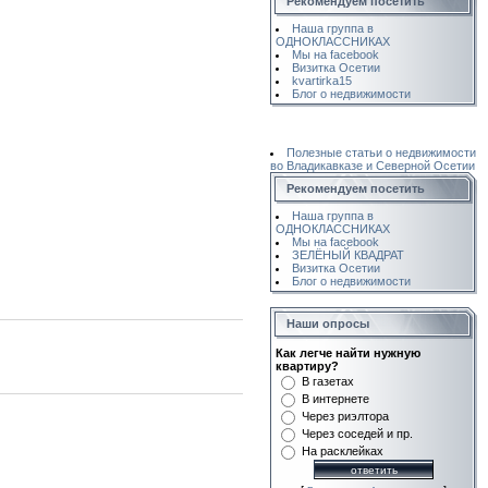
Рекомендуем посетить
Наша группа в
ОДНОКЛАССНИКАХ
Мы на facebook
Визитка Осетии
kvartirka15
Блог о недвижимости
Полезные статьи о недвижимости
во Владикавказе и Северной Осетии
Рекомендуем посетить
Наша группа в
ОДНОКЛАССНИКАХ
Мы на facebook
ЗЕЛЁНЫЙ КВАДРАТ
Визитка Осетии
Блог о недвижимости
Наши опросы
Как легче найти нужную
квартиру?
В газетах
В интернете
Через риэлтора
Через соседей и пр.
На расклейках