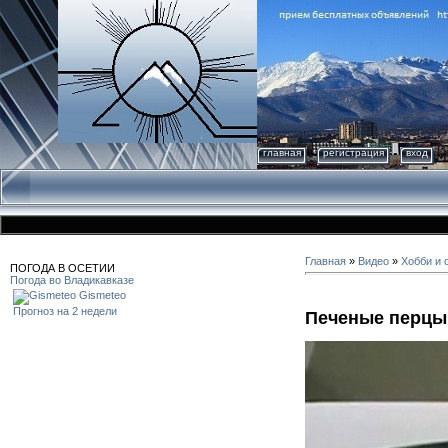
главная
регистрация
вход
Главная
»
Видео
»
Хобби и 
ПОГОДА В ОСЕТИИ
Погода во Владикавказе
Gismeteo
Прогноз на 2 недели
Печеные перцы