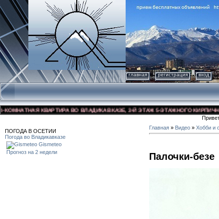
главная
регистрация
вход
МНАТНАЯ КВАРТИРА ВО ВЛАДИКАВКАЗЕ, 3-Й ЭТАЖ 5-ЭТАЖНОГО КИРПИЧНОГО Д
Приве
Главная
»
Видео
»
Хобби и 
ПОГОДА В ОСЕТИИ
Погода во Владикавказе
Gismeteo
Прогноз на 2 недели
Палочки-безе