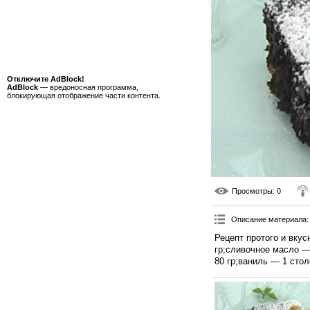
Отключите AdBlock!
AdBlock
— вредоносная программа,
блокирующая отображение части контента.
Просмотры
: 0
Описание материала
:
Рецепт протого и вку
гр;сливочное масло —
80 гр;ваниль — 1 сто