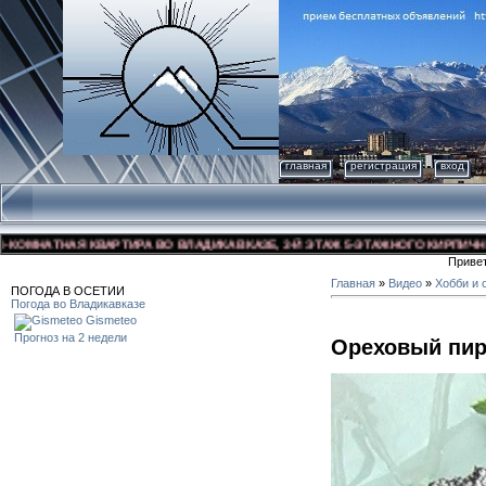
главная
регистрация
вход
МНАТНАЯ КВАРТИРА ВО ВЛАДИКАВКАЗЕ, 3-Й ЭТАЖ 5-ЭТАЖНОГО КИРПИЧНОГО Д
Приве
Главная
»
Видео
»
Хобби и 
ПОГОДА В ОСЕТИИ
Погода во Владикавказе
Gismeteo
Прогноз на 2 недели
Ореховый пир