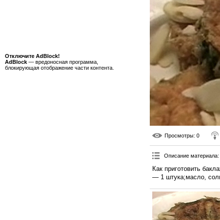
Отключите AdBlock!
AdBlock
— вредоносная программа,
блокирующая отображение части контента.
Просмотры
: 0
Описание материала
:
Как приготовить бакл
— 1 штука;масло, сол