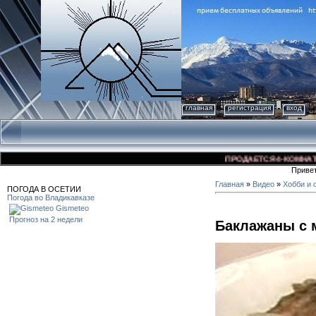
главная
регистрация
вход
ПРОДАЕТСЯ 4-КОМНАТНАЯ 
Приве
Главная
»
Видео
»
Хобби и 
ПОГОДА В ОСЕТИИ
Погода во Владикавказе
Gismeteo
Прогноз на 2 недели
Баклажаны с 