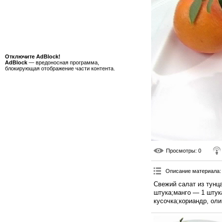
Отключите AdBlock!
AdBlock
— вредоносная программа,
блокирующая отображение части контента.
Просмотры
: 0
Описание материала
:
Свежий салат из тунц
штука;манго — 1 штук
кусочка;кориандр, оли