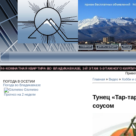
главная
регистрация
вход
КОМНАТНАЯ КВАРТИРА ВО ВЛАДИКАВКАЗЕ, 3-Й ЭТАЖ 5-ЭТАЖНОГО КИРПИЧНОГО
Приве
Главная
»
Видео
»
Хобби и 
ПОГОДА В ОСЕТИИ
Погода во Владикавказе
Gismeteo
Прогноз на 2 недели
Тунец «Тар-т
соусом