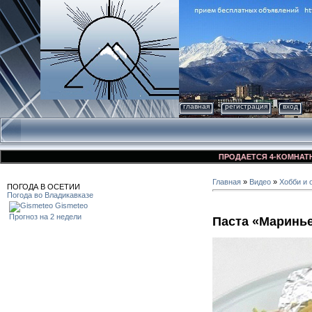
главная
регистрация
вход
ПРОДАЕТСЯ 4-КОМНАТНАЯ КВ
Главная
»
Видео
»
Хобби и 
ПОГОДА В ОСЕТИИ
Погода во Владикавказе
Gismeteo
Прогноз на 2 недели
Паста «Маринь