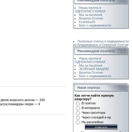
Рекомендуем посетить
Наша группа в
ОДНОКЛАССНИКАХ
Мы на facebook
Визитка Осетии
kvartirka15
Блог о недвижимости
Полезные статьи о недвижимости
во Владикавказе и Северной Осетии
Рекомендуем посетить
Наша группа в
ОДНОКЛАССНИКАХ
Мы на facebook
ЗЕЛЁНЫЙ КВАДРАТ
Визитка Осетии
Блог о недвижимости
Наши опросы
Как легче найти нужную
квартиру?
р;филе морского ангела — 100
В газетах
2 штук;помидоры черри — 4
В интернете
Через риэлтора
Через соседей и пр.
На расклейках