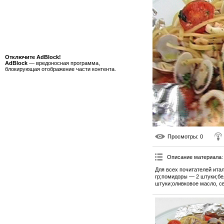
Отключите AdBlock!
AdBlock
— вредоносная программа,
блокирующая отображение части контента.
Просмотры
: 0
Описание материала
:
Для всех почитателей ита
гр;помидоры — 2 штуки;бе
штуки;оливковое масло, св