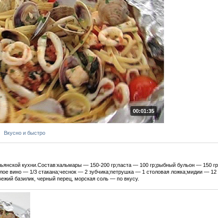
00:01:35
Вкусно и быстро
льянской кухни.Состав:кальмары — 150-200 гр;паста — 100 гр;рыбный бульон — 150 г
лое вино — 1/3 стакана;чеснок — 2 зубчика;петрушка — 1 столовая ложка;мидии — 1
ежий базилик, черный перец, морская соль — по вкусу.