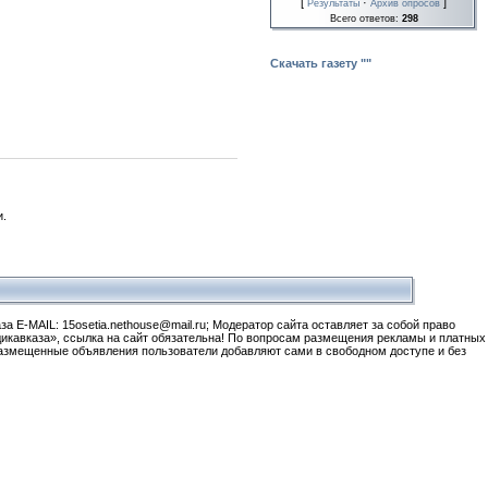
[
·
]
Результаты
Архив опросов
Всего ответов:
298
Скачать газету ""
.
а E-MAIL: 15osetia.nethouse@mail.ru; Модератор сайта оставляет за собой право
икавказа», ссылка на сайт обязательна! По вопросам размещения рекламы и платных
 размещенные объявления пользователи добавляют сами в свободном доступе и без