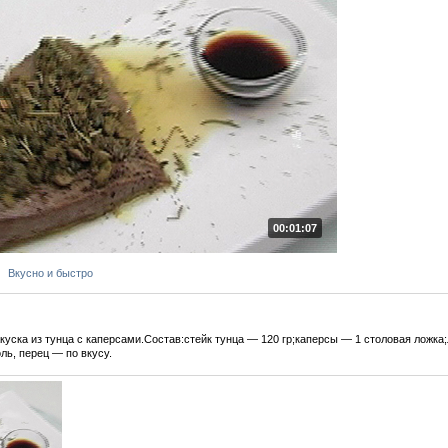
00:01:07
Вкусно и быстро
куска из тунца с каперсами.Состав:стейк тунца — 120 гр;каперсы — 1 столовая ложка
ль, перец — по вкусу.