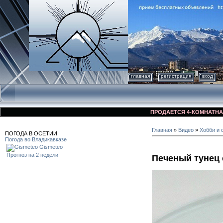
главная
регистрация
вход
ПРОДАЕТСЯ 4-КОМНАТНАЯ КВАР
Главная
»
Видео
»
Хобби и 
ПОГОДА В ОСЕТИИ
Погода во Владикавказе
Gismeteo
Прогноз на 2 недели
Печеный тунец 