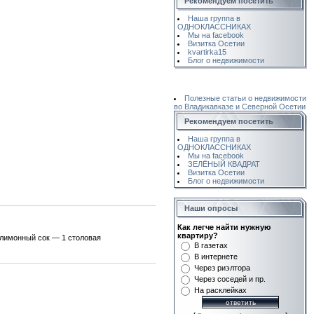
Рекомендуем посетить
Наша группа в
ОДНОКЛАССНИКАХ
Мы на facebook
Визитка Осетии
kvartirka15
Блог о недвижимости
Полезные статьи о недвижимости
во Владикавказе и Северной Осетии
Рекомендуем посетить
Наша группа в
ОДНОКЛАССНИКАХ
Мы на facebook
ЗЕЛЁНЫЙ КВАДРАТ
Визитка Осетии
Блог о недвижимости
Наши опросы
Как легче найти нужную
квартиру?
;лимонный сок — 1 столовая
В газетах
В интернете
Через риэлтора
Через соседей и пр.
На расклейках