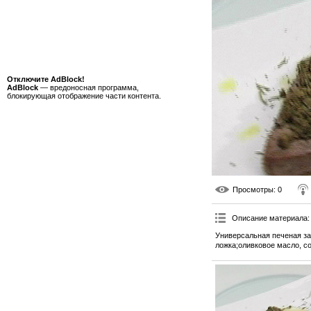
Отключите AdBlock!
AdBlock
— вредоносная программа,
блокирующая отображение части контента.
Просмотры
: 0
Описание материала
:
Универсальная печеная за
ложка;оливковое масло, со