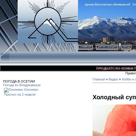
главная
регистрация
вход
ПРОДАЕТСЯ 4-КОМНАТНАЯ К
Приве
Главная
»
Видео
»
Хобби и 
ПОГОДА В ОСЕТИИ
Погода во Владикавказе
Gismeteo
Прогноз на 2 недели
Холодный суп