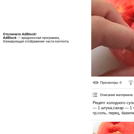
Отключите AdBlock!
AdBlock
— вредоносная программа,
блокирующая отображение части контента.
Просмотры
: 0
Описание материала
:
Рецепт холодного суп
— 1 штука;сахар — 1 
гр;соль, перец, базили