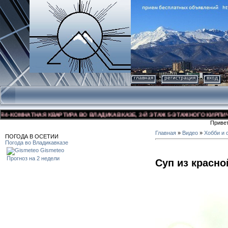
главная
регистрация
вход
-КОМНАТНАЯ КВАРТИРА ВО ВЛАДИКАВКАЗЕ, 3-Й ЭТАЖ 5-ЭТАЖНОГО КИРПИЧНОГ
Приве
Главная
»
Видео
»
Хобби и 
ПОГОДА В ОСЕТИИ
Погода во Владикавказе
Gismeteo
Прогноз на 2 недели
Суп из красн