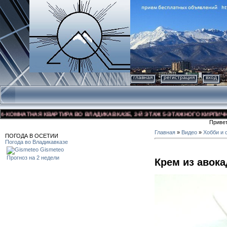
главная
регистрация
вход
ОМНАТНАЯ КВАРТИРА ВО ВЛАДИКАВКАЗЕ, 3-Й ЭТАЖ 5-ЭТАЖНОГО КИРПИЧНОГО 
Приве
Главная
»
Видео
»
Хобби и 
ПОГОДА В ОСЕТИИ
Погода во Владикавказе
Gismeteo
Прогноз на 2 недели
Крем из авока