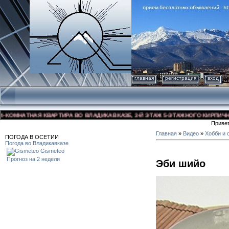
главная
регистрация
вход
МНАТНАЯ КВАРТИРА ВО ВЛАДИКАВКАЗЕ, 3-Й ЭТАЖ 5-ЭТАЖНОГО КИРПИЧНОГО Д
Приве
Главная
»
Видео
»
Хобби и 
ПОГОДА В ОСЕТИИ
Погода во Владикавказе
Gismeteo
Прогноз на 2 недели
Эби шийо