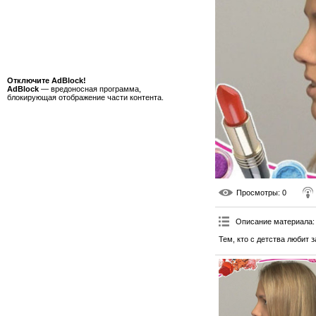
Отключите AdBlock!
AdBlock
— вредоносная программа,
блокирующая отображение части контента.
Просмотры
: 0
Описание материала
:
Тем, кто с детства любит 