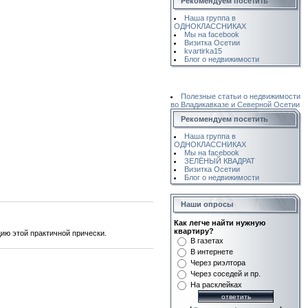
Рекомендуем посетить
Наша группа в
ОДНОКЛАССНИКАХ
Мы на facebook
Визитка Осетии
kvartirka15
Блог о недвижимости
Полезные статьи о недвижимости
во Владикавказе и Северной Осетии
Рекомендуем посетить
Наша группа в
ОДНОКЛАССНИКАХ
Мы на facebook
ЗЕЛЁНЫЙ КВАДРАТ
Визитка Осетии
Блог о недвижимости
Наши опросы
Как легче найти нужную
квартиру?
цию этой практичной прически.
В газетах
В интернете
Через риэлтора
Через соседей и пр.
На расклейках