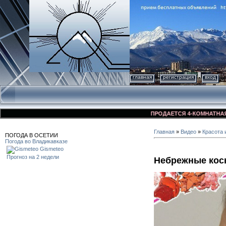
главная
регистрация
вход
ПРОДАЕТСЯ 4-КОМНАТНАЯ КВАР
Главная
»
Видео
»
Красота 
ПОГОДА В ОСЕТИИ
Погода во Владикавказе
Gismeteo
Прогноз на 2 недели
Небрежные кос