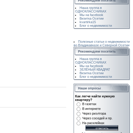
Рекомендуем посетить
Наша группа в
ОДНОКЛАССНИКАХ
Мы на facebook
Визитка Осетии
kvartirka15
Блог о недвижимости
Полезные статьи о недвижимости
во Владикавказе и Северной Осетии
Рекомендуем посетить
Наша группа в
ОДНОКЛАССНИКАХ
Мы на facebook
ЗЕЛЁНЫЙ КВАДРАТ
Визитка Осетии
Блог о недвижимости
Наши опросы
Как легче найти нужную
квартиру?
В газетах
В интернете
Через риэлтора
Через соседей и пр.
На расклейках