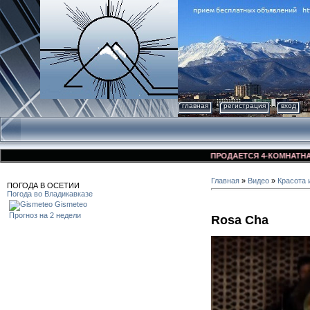
главная
регистрация
вход
ПРОДАЕТСЯ 4-КОМНАТНАЯ КВА
Главная
»
Видео
»
Красота 
ПОГОДА В ОСЕТИИ
Погода во Владикавказе
Gismeteo
Прогноз на 2 недели
Rosa Cha