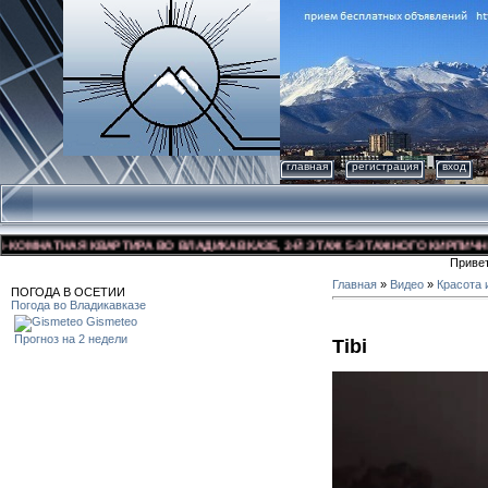
главная
регистрация
вход
МНАТНАЯ КВАРТИРА ВО ВЛАДИКАВКАЗЕ, 3-Й ЭТАЖ 5-ЭТАЖНОГО КИРПИЧНОГО Д
Приве
Главная
»
Видео
»
Красота 
ПОГОДА В ОСЕТИИ
Погода во Владикавказе
Gismeteo
Прогноз на 2 недели
Tibi