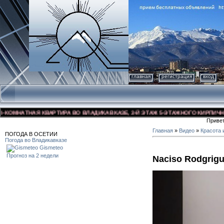
главная
регистрация
вход
МНАТНАЯ КВАРТИРА ВО ВЛАДИКАВКАЗЕ, 3-Й ЭТАЖ 5-ЭТАЖНОГО КИРПИЧНОГО Д
Приве
Главная
»
Видео
»
Красота 
ПОГОДА В ОСЕТИИ
Погода во Владикавказе
Gismeteo
Прогноз на 2 недели
Naciso Rodgrig