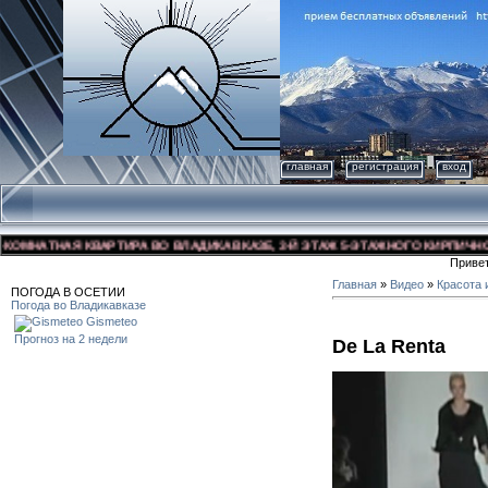
главная
регистрация
вход
НАТНАЯ КВАРТИРА ВО ВЛАДИКАВКАЗЕ, 3-Й ЭТАЖ 5-ЭТАЖНОГО КИРПИЧНОГО ДО
Приве
Главная
»
Видео
»
Красота 
ПОГОДА В ОСЕТИИ
Погода во Владикавказе
Gismeteo
Прогноз на 2 недели
De La Renta