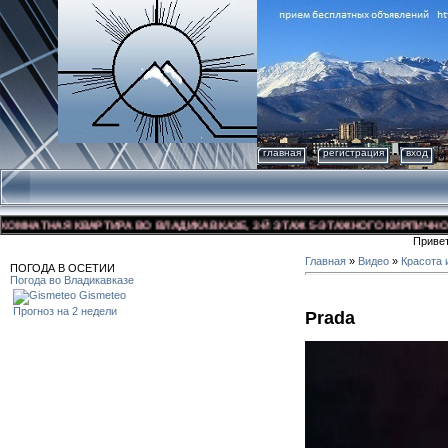
главная
регистрация
вход
НАТНАЯ КВАРТИРА ВО ВЛАДИКАВКАЗЕ, 3-Й ЭТАЖ 5-ЭТАЖНОГО КИРПИЧНОГО ДО
Приве
Главная
»
Видео
»
Красота 
ПОГОДА В ОСЕТИИ
Погода во Владикавказе
Gismeteo
Прогноз на 2 недели
Prada