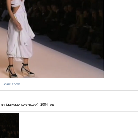
Shine show
ney (женская коллекция). 2004 год.