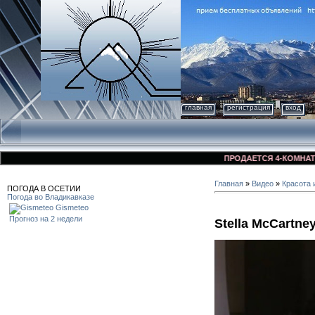
главная
регистрация
вход
ПРОДАЕТСЯ 4-КОМНАТНАЯ К
Главная
»
Видео
»
Красота 
ПОГОДА В ОСЕТИИ
Погода во Владикавказе
Gismeteo
Прогноз на 2 недели
Stella McCartney