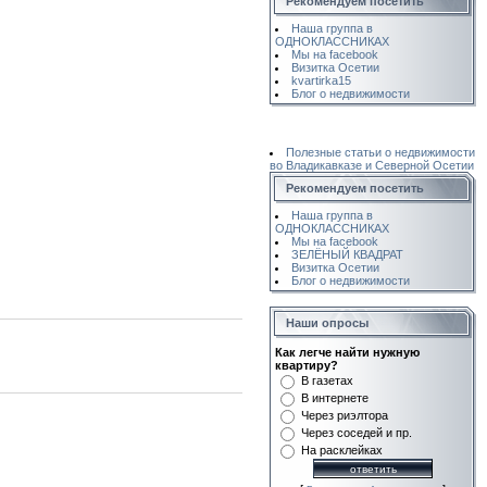
Рекомендуем посетить
Наша группа в
ОДНОКЛАССНИКАХ
Мы на facebook
Визитка Осетии
kvartirka15
Блог о недвижимости
Полезные статьи о недвижимости
во Владикавказе и Северной Осетии
Рекомендуем посетить
Наша группа в
ОДНОКЛАССНИКАХ
Мы на facebook
ЗЕЛЁНЫЙ КВАДРАТ
Визитка Осетии
Блог о недвижимости
Наши опросы
Как легче найти нужную
квартиру?
В газетах
В интернете
Через риэлтора
Через соседей и пр.
На расклейках