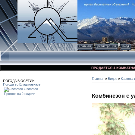
главная
регистрация
вход
ПРОДАЕТСЯ 4-КОМНАТНАЯ КВ
Главная
»
Видео
»
Красота 
ПОГОДА В ОСЕТИИ
Погода во Владикавказе
Gismeteo
Прогноз на 2 недели
Комбинезон с 