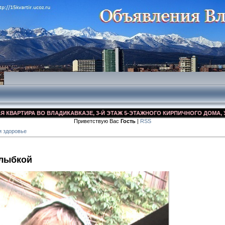
АРТИРА ВО ВЛАДИКАВКАЗЕ, 3-Й ЭТАЖ 5-ЭТАЖНОГО КИРПИЧНОГО ДОМА, УЛ. Д
Приветствую Вас
Гость
|
RSS
и здоровье
улыбкой