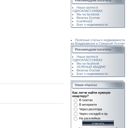
Рекомендуем посетить
Наша группа в
ОДНОКЛАССНИКАХ
Мы на facebook
Визитка Осетии
kvartirka15
Блог о недвижимости
Полезные статьи о недвижимости
во Владикавказе и Северной Осетии
Рекомендуем посетить
Наша группа в
ОДНОКЛАССНИКАХ
Мы на facebook
ЗЕЛЁНЫЙ КВАДРАТ
Визитка Осетии
Блог о недвижимости
Наши опросы
Как легче найти нужную
квартиру?
В газетах
В интернете
Через риэлтора
Через соседей и пр.
На расклейках