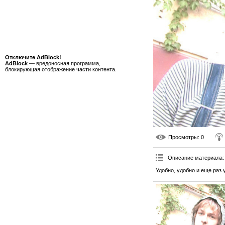
Отключите AdBlock!
AdBlock
— вредоносная программа,
блокирующая отображение части контента.
Просмотры
: 0
Описание материала
:
Удобно, удобно и еще раз 