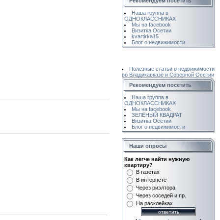
Рекомендуем посетить
Наша группа в
ОДНОКЛАССНИКАХ
Мы на facebook
Визитка Осетии
kvartirka15
Блог о недвижимости
Полезные статьи о недвижимости
во Владикавказе и Северной Осетии
Рекомендуем посетить
Наша группа в
ОДНОКЛАССНИКАХ
Мы на facebook
ЗЕЛЁНЫЙ КВАДРАТ
Визитка Осетии
Блог о недвижимости
Наши опросы
Как легче найти нужную
квартиру?
В газетах
В интернете
Через риэлтора
Через соседей и пр.
На расклейках