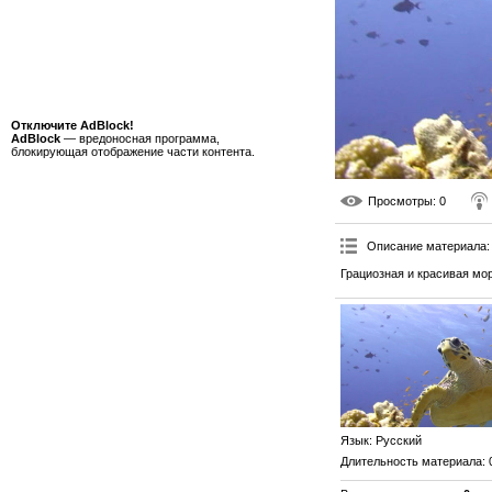
Отключите AdBlock!
AdBlock
— вредоносная программа,
блокирующая отображение части контента.
Просмотры
: 0
Описание материала
:
Грациозная и красивая мо
Язык
: Русский
Длительность материала
: