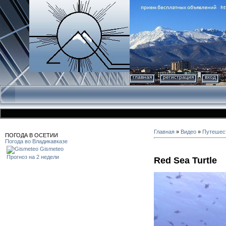
главная
регистрация
вход
Главная
»
Видео
»
Путешес
ПОГОДА В ОСЕТИИ
Погода во Владикавказе
Gismeteo
Прогноз на 2 недели
Red Sea Turtle