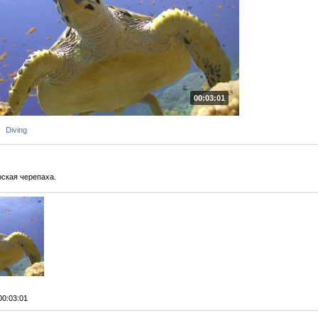
00:03:01
Diving
рская черепаха.
 00:03:01