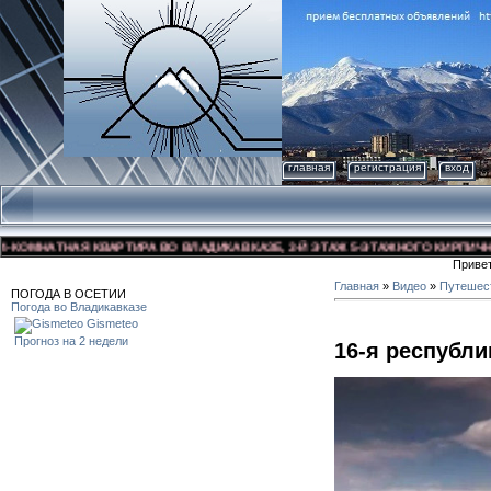
главная
регистрация
вход
МНАТНАЯ КВАРТИРА ВО ВЛАДИКАВКАЗЕ, 3-Й ЭТАЖ 5-ЭТАЖНОГО КИРПИЧНОГО Д
Приве
Главная
»
Видео
»
Путешес
ПОГОДА В ОСЕТИИ
Погода во Владикавказе
Gismeteo
Прогноз на 2 недели
16-я республи