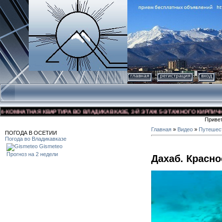
главная
регистрация
вход
МНАТНАЯ КВАРТИРА ВО ВЛАДИКАВКАЗЕ, 3-Й ЭТАЖ 5-ЭТАЖНОГО КИРПИЧНОГО Д
Приве
Главная
»
Видео
»
Путешес
ПОГОДА В ОСЕТИИ
Погода во Владикавказе
Gismeteo
Прогноз на 2 недели
Дахаб. Красно