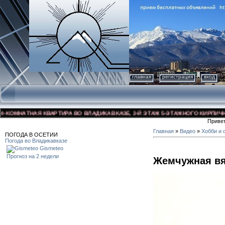
главная
регистрация
вход
ОМНАТНАЯ КВАРТИРА ВО ВЛАДИКАВКАЗЕ, 3-Й ЭТАЖ 5-ЭТАЖНОГО КИРПИЧНОГО Д
Приве
Главная
»
Видео
»
Хобби и 
ПОГОДА В ОСЕТИИ
Погода во Владикавказе
Gismeteo
Прогноз на 2 недели
Жемчужная вя