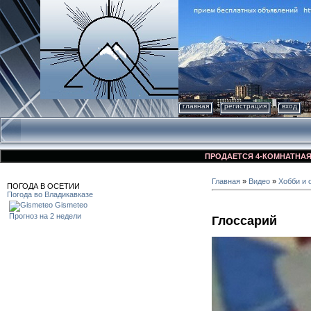
главная
регистрация
вход
ПРОДАЕТСЯ 4-КОМНАТНАЯ КВАРТ
Главная
»
Видео
»
Хобби и 
ПОГОДА В ОСЕТИИ
Погода во Владикавказе
Gismeteo
Прогноз на 2 недели
Глоссарий