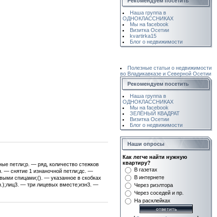
Рекомендуем посетить
Наша группа в
ОДНОКЛАССНИКАХ
Мы на facebook
Визитка Осетии
kvartirka15
Блог о недвижимости
Полезные статьи о недвижимости
во Владикавказе и Северной Осетии
Рекомендуем посетить
Наша группа в
ОДНОКЛАССНИКАХ
Мы на facebook
ЗЕЛЁНЫЙ КВАДРАТ
Визитка Осетии
Блог о недвижимости
Наши опросы
Как легче найти нужную
квартиру?
ные петли;р. — ряд, количество стежков
В газетах
н. — снятие 1 изнаночной петли;дс. —
В интернете
овыми спицами;(). — указанное в скобках
изн.);лиц3. — три лицевых вместе;изн3. —
Через риэлтора
Через соседей и пр.
На расклейках