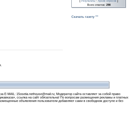
[
·
]
Результаты
Архив опросов
Всего ответов:
298
Скачать газету ""
.
а E-MAIL: 15osetia.nethouse@mail.ru; Модератор сайта оставляет за собой право
икавказа», ссылка на сайт обязательна! По вопросам размещения рекламы и платных
 размещенные объявления пользователи добавляют сами в свободном доступе и без