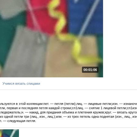
00:01:06
Учимся вязать спицами
ьзуются в этой коллекции:пет. — петля (петли);лиц. — лицевые петли;изн. — изнаноч
тли, первая и последняя петля каждой строки;сп1лиц. — снятие 1 лицевой петли;сп1из
ледержатель;н. — накид, для придания объема и плетения кружев;круг. — вязать круг
з одной петли три (лиц., изн., лиц.);или. — из трех петель одна поднятая (изн., лиц., 
п. — следующая петля.