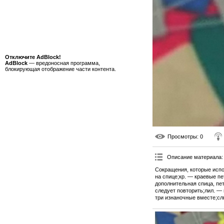
Отключите AdBlock!
AdBlock
— вредоносная программа,
блокирующая отображение части контента.
Просмотры
: 0
Описание материала
:
Сокращения, которые испол
на спице;кр. — краевые пе
дополнительная спица, пет
следует повторить;лил. — и
три изнаночные вместе;сл