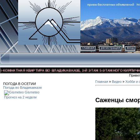
главная
регистрация
вход
МНАТНАЯ КВАРТИРА ВО ВЛАДИКАВКАЗЕ, 3-Й ЭТАЖ 5-ЭТАЖНОГО КИРПИЧНОГО Д
Приве
Главная
»
Видео
»
Хобби и 
ПОГОДА В ОСЕТИИ
Погода во Владикавказе
Gismeteo
Прогноз на 2 недели
Саженцы смо