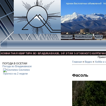
главная
регистрация
вход
НАТНАЯ КВАРТИРА ВО ВЛАДИКАВКАЗЕ, 3-Й ЭТАЖ 5-ЭТАЖНОГО КИРПИЧНОГО ДО
Приве
Главная
»
Видео
»
Хобби и 
ПОГОДА В ОСЕТИИ
Погода во Владикавказе
Gismeteo
Прогноз на 2 недели
Фасоль