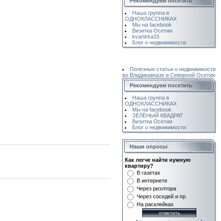
Рекомендуем посетить
Наша группа в
ОДНОКЛАССНИКАХ
Мы на facebook
Визитка Осетии
kvartirka15
Блог о недвижимости
Полезные статьи о недвижимости
во Владикавказе и Северной Осетии
Рекомендуем посетить
Наша группа в
ОДНОКЛАССНИКАХ
Мы на facebook
ЗЕЛЁНЫЙ КВАДРАТ
Визитка Осетии
Блог о недвижимости
Наши опросы
Как легче найти нужную
квартиру?
В газетах
В интернете
Через риэлтора
Через соседей и пр.
На расклейках