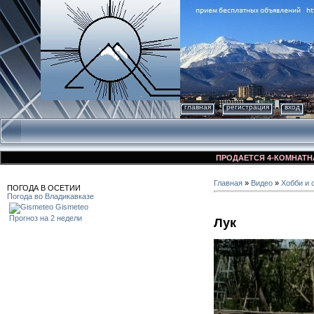
главная
регистрация
вход
ПРОДАЕТСЯ 4-КОМНАТНАЯ КВА
Главная
»
Видео
»
Хобби и 
ПОГОДА В ОСЕТИИ
Погода во Владикавказе
Gismeteo
Прогноз на 2 недели
Лук