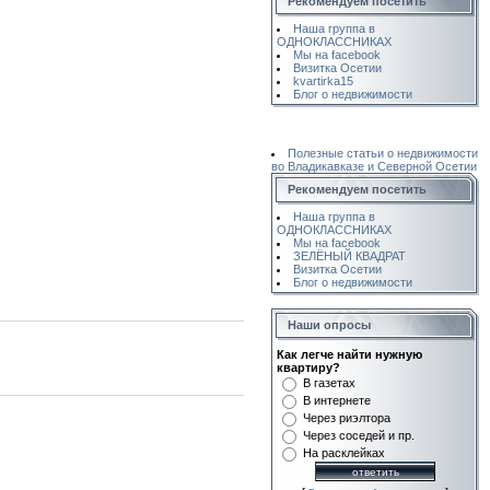
Рекомендуем посетить
Наша группа в
ОДНОКЛАССНИКАХ
Мы на facebook
Визитка Осетии
kvartirka15
Блог о недвижимости
Полезные статьи о недвижимости
во Владикавказе и Северной Осетии
Рекомендуем посетить
Наша группа в
ОДНОКЛАССНИКАХ
Мы на facebook
ЗЕЛЁНЫЙ КВАДРАТ
Визитка Осетии
Блог о недвижимости
Наши опросы
Как легче найти нужную
квартиру?
В газетах
В интернете
Через риэлтора
Через соседей и пр.
На расклейках