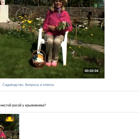
00:02:04
Садоводство. Вопросы и ответы
чнистой росой у крыжовника?