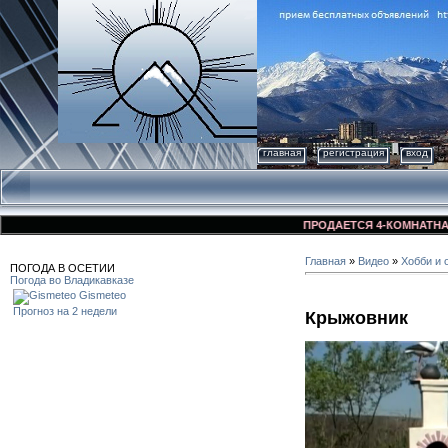
главная
регистрация
вход
ПРОДАЕТСЯ 4-КОМНАТНАЯ КВА
Главная
»
Видео
»
Хобби и 
ПОГОДА В ОСЕТИИ
Погода во Владикавказе
Gismeteo
Прогноз на 2 недели
Крыжовник