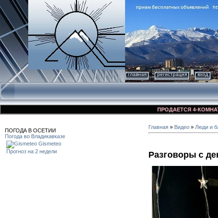
главная
регистрация
вход
ПРОДАЕТСЯ 4-КОМНАТНАЯ 
Главная
»
Видео
»
Люди и б
ПОГОДА В ОСЕТИИ
Погода во Владикавказе
Gismeteo
Прогноз на 2 недели
Разговоры с де