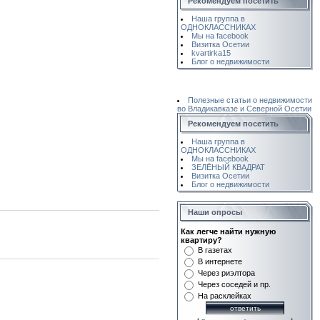
Рекомендуем посетить
Наша группа в
ОДНОКЛАССНИКАХ
Мы на facebook
Визитка Осетии
kvartirka15
Блог о недвижимости
Полезные статьи о недвижимости
во Владикавказе и Северной Осетии
Рекомендуем посетить
Наша группа в
ОДНОКЛАССНИКАХ
Мы на facebook
ЗЕЛЁНЫЙ КВАДРАТ
Визитка Осетии
Блог о недвижимости
Наши опросы
Как легче найти нужную
квартиру?
В газетах
В интернете
Через риэлтора
Через соседей и пр.
На расклейках