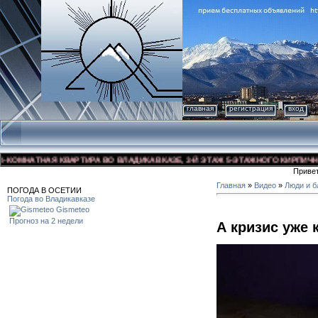
главная
регистрация
вход
МНАТНАЯ КВАРТИРА ВО ВЛАДИКАВКАЗЕ, 3-Й ЭТАЖ 5-ЭТАЖНОГО КИРПИЧНОГО Д
Приве
Главная
»
Видео
»
Люди и б
ПОГОДА В ОСЕТИИ
Погода во Владикавказе
Gismeteo
Прогноз на 2 недели
А кризис уже 